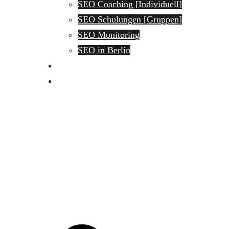
SEO Coaching [Individuell]
SEO Schulungen [Gruppen]
SEO Monitoring
SEO in Berlin
SEO Wissen
GEO