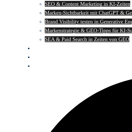
SEO & Content Marketing in KI-Zeiten
Marken-Sichtbarkeit mit ChatGPT & G
Brand Visibility testen in Generative En
Markenstrategie & GEO-Tipps für KI-S
SEA & Paid Search in Zeiten von GEO
Impressum
Datenschutz
Kontakt
Suche