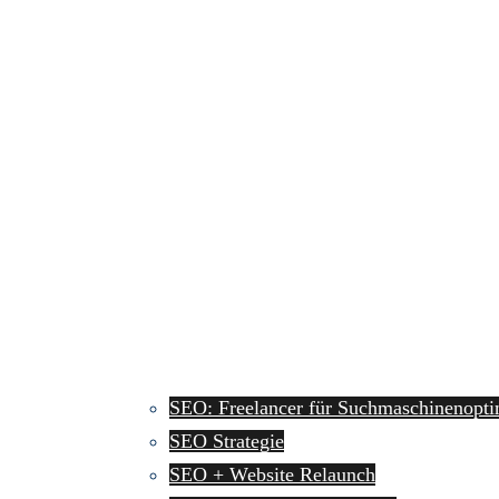
SEO: Freelancer für Suchmaschinenopti
SEO Strategie
SEO + Website Relaunch