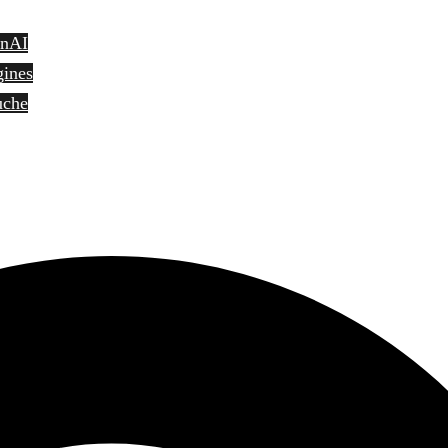
enAI
gines
uche