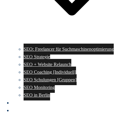
SEO: Freelancer für Suchmaschinenoptimierung
SEO Strategie
SEO + Website Relaunch
SEO Coaching [Individuell]
SEO Schulungen [Gruppen]
SEO Monitoring
SEO in Berlin
SEO Wissen
GEO