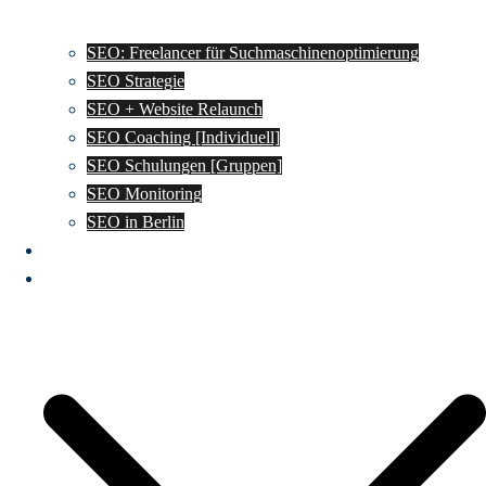
SEO: Freelancer für Suchmaschinenoptimierung
SEO Strategie
SEO + Website Relaunch
SEO Coaching [Individuell]
SEO Schulungen [Gruppen]
SEO Monitoring
SEO in Berlin
SEO Wissen
GEO